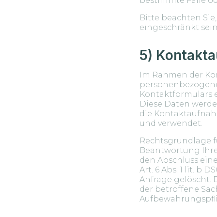
bestimmte Fälle od
Bitte beachten Sie
eingeschränkt sein
5) Kontakt
Im Rahmen der Kon
personenbezogene 
Kontaktformulars e
Diese Daten werde
die Kontaktaufnah
und verwendet.
Rechtsgrundlage fü
Beantwortung Ihres 
den Abschluss eine
Art. 6 Abs. 1 lit.
Anfrage gelöscht. 
der betroffene Sac
Aufbewahrungspfl