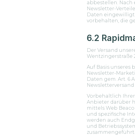
abbestellen. Nach 
Newsletter-Verteile
Daten eingewillig
vorbehalten, die ge
6.2 Rapidma
Der Versand unsere
Wentzingerstraße 2
Auf Basis unseres 
Newsletter-Marketi
Daten gem. Art. 6 A
Newsletterversand
Vorbehaltlich Ihrer
Anbieter darüber 
mittels Web Beacon
und spezifische In
werden auch Endger
und Betriebssyste
zusammengeführt