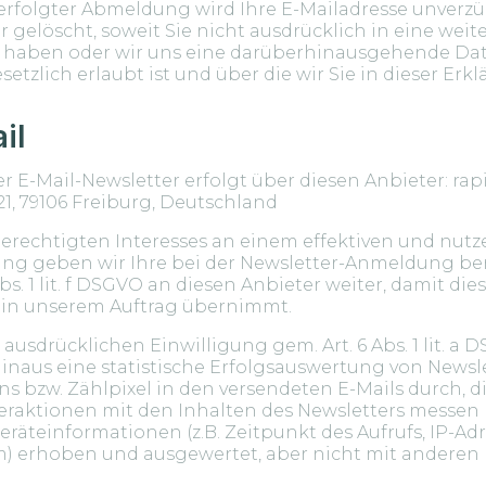
erfolgter Abmeldung wird Ihre E-Mailadresse unverz
r gelöscht, soweit Sie nicht ausdrücklich in eine wei
t haben oder wir uns eine darüberhinausgehende 
setzlich erlaubt ist und über die wir Sie in dieser Erk
il
r E-Mail-Newsletter erfolgt über diesen Anbieter: ra
1, 79106 Freiburg, Deutschland
berechtigten Interesses an einem effektiven und nut
ng geben wir Ihre bei der Newsletter-Anmeldung ber
bs. 1 lit. f DSGVO an diesen Anbieter weiter, damit die
 in unserem Auftrag übernimmt.
 ausdrücklichen Einwilligung gem. Art. 6 Abs. 1 lit. a 
hinaus eine statistische Erfolgsauswertung von New
s bzw. Zählpixel in den versendeten E-Mails durch, 
teraktionen mit den Inhalten des Newsletters messen
äteinformationen (z.B. Zeitpunkt des Aufrufs, IP-Adr
m) erhoben und ausgewertet, aber nicht mit andere
.