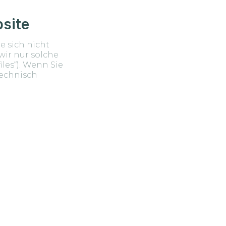
site
e sich nicht
wir nur solche
iles“). Wenn Sie
technisch