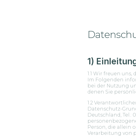
Datenschu
1) Einleitu
1.1 Wir freuen uns
Im Folgenden info
bei der Nutzung un
denen Sie persönli
1.2 Verantwortlich
Datenschutz-Grund
Deutschland, Tel.:
personenbezogenen 
Person, die allein
Verarbeitung von 