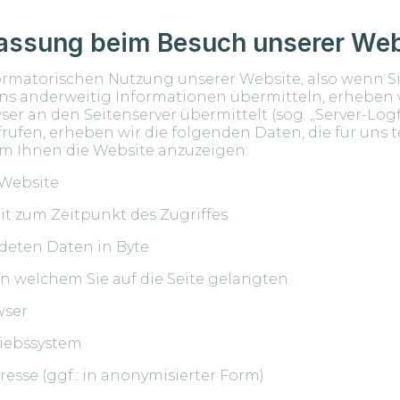
fassung beim Besuch unserer Web
nformatorischen Nutzung unserer Website, also wenn Si
uns anderweitig Informationen übermitteln, erheben 
ser an den Seitenserver übermittelt (sog. „Server-Logf
rufen, erheben wir die folgenden Daten, die für uns 
 um Ihnen die Website anzuzeigen:
 Website
t zum Zeitpunkt des Zugriffes
deten Daten in Byte
von welchem Sie auf die Seite gelangten
wser
riebssystem
resse (ggf.: in anonymisierter Form)