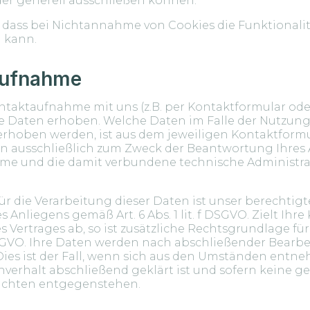
er generell ausschließen können.
, dass bei Nichtannahme von Cookies die Funktionali
 kann.
aufnahme
taktaufnahme mit uns (z.B. per Kontaktformular ode
Daten erhoben. Welche Daten im Falle der Nutzung
rhoben werden, ist aus dem jeweiligen Kontaktformul
n ausschließlich zum Zweck der Beantwortung Ihres A
me und die damit verbundene technische Administra
r die Verarbeitung dieser Daten ist unser berechtigte
Anliegens gemäß Art. 6 Abs. 1 lit. f DSGVO. Zielt Ihr
s Vertrages ab, so ist zusätzliche Rechtsgrundlage fü
 b DSGVO. Ihre Daten werden nach abschließender Bearb
Dies ist der Fall, wenn sich aus den Umständen entne
hverhalt abschließend geklärt ist und sofern keine g
ichten entgegenstehen.