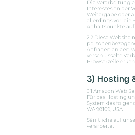
Die Verarbeitung er
Interesses an der 
Weitergabe oder an
allerdings vor, die
Anhaltspunkte auf
2.2 Diese Website
personenbezogener 
Anfragen an den Ve
verschlüsselte Ver
Browserzeile erke
3) Hosting 
3.1 Amazon Web Se
Für das Hosting un
System des folgende
WA 98109, USA
Sämtliche auf uns
verarbeitet.