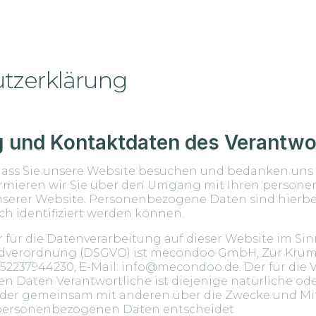
tzerklärung
ng und Kontaktdaten des Verantwo
, dass Sie unsere Website besuchen und bedanken uns f
rmieren wir Sie über den Umgang mit Ihren perso
serer Website. Personenbezogene Daten sind hierbei
ch identifiziert werden können.
er für die Datenverarbeitung auf dieser Website im Si
verordnung (DSGVO) ist mecondoo GmbH, Zur Krumke
 052237944230, E-Mail: info@mecondoo.de. Der für die
Daten Verantwortliche ist diejenige natürliche oder
 oder gemeinsam mit anderen über die Zwecke und Mit
personenbezogenen Daten entscheidet.