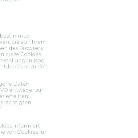
g bestimmter
ien, die auf Ihrem
ßen des Browsers
en diese Cookies
nstellungen (sog.
er Übersicht zu den
ogene Daten
SGVO entweder zur
er erteilten
berechtigten
r
okies informiert
e von Cookies für