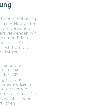
bung
 Ihnen regelmäßig
ng des Newsletters
d wird verwendet,
ers verwenden wir
nn einen E-Mail
en, dass Sie in
 Bestätigungs-E-
 Links zu
ung für die
. Bei der
ider (ISP)
ng, um einen
kt nachvollziehen
 Daten werden
tters benutzt. Sie
Newsletter oder
tlichen