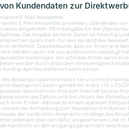
 von Kundendaten zur Direktwer
unserem E-Mail-Newsletter
unserem E-Mail Newsletter anmelden, übersenden wir
unseren Angeboten. Pflichtangabe für die Übersendu
ailadresse. Die Angabe weiterer Daten ist freiwillig un
 ansprechen zu können. Für den Versand des Newslett
t-in Verfahren. Dies bedeutet, dass wir Ihnen erst da
teln werden, wenn Sie uns ausdrücklich bestätigt hab
ewsletter einwilligen. Wir schicken Ihnen dann eine
gebeten werden durch Anklicken eines entsprechenden
ie künftig den Newsletter erhalten wollen.
 des Bestätigungslinks erteilen Sie uns Ihre Einwillig
onenbezogenen Daten gemäß Art. 6 Abs. 1 lit. a DSGVO
letter speichern wir Ihre vom Internet Service-Prov
dresse sowie das Datum und die Uhrzeit der Anmeldu
ch Ihrer E-Mail- Adresse zu einem späteren Zeitpun
n uns bei der Anmeldung zum Newsletter erhobenen
 Zwecke der werblichen Ansprache im Wege des Newsle
ter jederzeit über den dafür vorgesehenen Link im 
de Nachricht an den eingangs genannten Verantwor