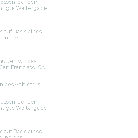
ossen, der den
chtigte Weitergabe
 auf Basis eines
tung des
nutzen wir das
 San Francisco, CA
n des Anbieters
ossen, der den
chtigte Weitergabe
 auf Basis eines
tung des