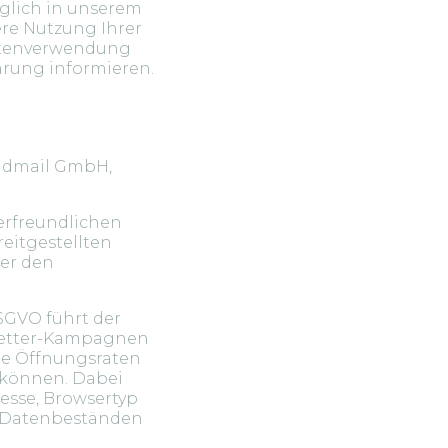
üglich in unserem
tere Nutzung Ihrer
Datenverwendung
lärung informieren.
pidmail GmbH,
zerfreundlichen
eitgestellten
ser den
DSGVO führt der
sletter-Kampagnen
die Öffnungsraten
 können. Dabei
esse, Browsertyp
n Datenbeständen