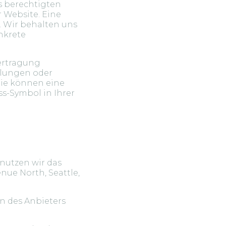
es berechtigten
r Website. Eine
. Wir behalten uns
onkrete
ertragung
llungen oder
Sie können eine
ss-Symbol in Ihrer
 nutzen wir das
nue North, Seattle,
n des Anbieters