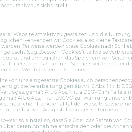
schutzniveaus sicherstellt.
erer Website attraktiv zu gestalten und die Nutzun
glichen, verwenden wir Cookies, also kleine Textdate
 werden. Teilweise werden diese Cookies nach Schlie
gelöscht (sog. „Session-Cookies“), teilweise verbleib
Endgerät und ermöglichen das Speichern von Seitenei
s“). Im letzteren Fall können Sie die Speicherdauer d
gen Ihres Webbrowsers entnehmen.
elne von uns eingesetzte Cookies auch personenbez
 erfolgt die Verarbeitung gemäß Art. 6 Abs. 1 lit. b D
rtrages, gemäß Art. 6 Abs. 1 lit. a DSGVO im Falle ein
gemäß Art. 6 Abs. 1 lit. f DSGVO zur Wahrung unserer 
bestmöglichen Funktionalität der Website sowie eine
n und effektiven Ausgestaltung des Seitenbesuchs.
rowser so einstellen, dass Sie über das Setzen von Co
n über deren Annahme entscheiden oder die Annahm