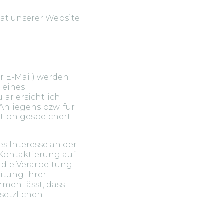
tät unserer Website
r E-Mail) werden
 eines
ar ersichtlich.
nliegens bzw. für
tion gespeichert
s Interesse an der
e Kontaktierung auf
r die Verarbeitung
eitung Ihrer
hmen lässt, dass
esetzlichen