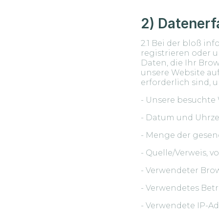
2) Datener
2.1 Bei der bloß i
registrieren oder 
Daten, die Ihr Brow
unsere Website auf
erforderlich sind,
- Unsere besuchte
- Datum und Uhrzei
- Menge der gesen
- Quelle/Verweis, 
- Verwendeter Bro
- Verwendetes Bet
- Verwendete IP-Ad