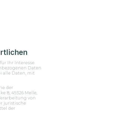
rtlichen
ür Ihr Interesse.
nenbezogenen Daten
 alle Daten, mit
nne der
 8, 49326 Melle,
 Verarbeitung von
 juristische
tel der