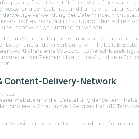
folgt gemäß Art. 6 Abs. 1 lit. f DSGVO auf Basis unser
Verbesserung der Stabilität und Funktionalität unsere
derweitige Verwendung der Daten findet nicht statt
 Server-Logfiles nachträglich zu überprüfen, sollten k
 eine rechtswidrige Nutzung hinweisen.
 nutzt aus Sicherheitsgründen und zum Schutz der Üb
Daten und anderer vertraulicher Inhalte (z.B. Beste
rantwortlichen) eine SSL-bzw. TLS-Verschlüsselung. 
bindung an der Zeichenfolge „https://“ und dem Schlo
nnen.
& Content-Delivery-Network
rvices
serer Website und die Darstellung der Seiteninhalte
n Anbieters: Amazon Web Services, Inc., 410 Terry Ave
erer Website erhobenen Daten werden auf den Server